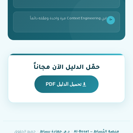
ابنِ Context Engineering مرة واحدة وفعّله دائماً
١٠
حمّل الدليل الآن مجاناً
تحميل الدليل PDF
منصة البُساط — Al-Bosat
·
د.م. حمادة بساط
· جميع الحقوق