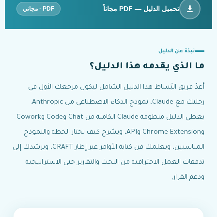
تحميل الدليل — PDF مجاناً
PDF · مجاني
نبذة عن الدليل
ما الذي يقدمه هذا الدليل؟
أعدّ فريق البُساط هذا الدليل الشامل ليكون مرجعك الأول في
رحلتك مع Claude، نموذج الذكاء الاصطناعي من Anthropic.
يغطي الدليل منظومة Claude الكاملة من Chat وCode وCowork
وChrome Extension وAPI، ويشرح كيف تختار الخطة والنموذج
المناسبين، ويعلمك فن كتابة الأوامر عبر إطار CRAFT، ويرشدك إلى
تدفقات العمل الاحترافية من البحث والتقارير حتى الاستراتيجية
ودعم القرار.