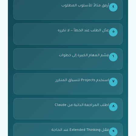
أرفق مثالاً للأسلوب المطلوب
٤
عدّل الطلب عند الخطأ — لا تكرره
٥
قسّم المهام الكبيرة إلى خطوات
٦
استخدم Projects للسياق المتكرر
٧
اطلب المراجعة الذاتية من Claude
٨
فعّل Extended Thinking عند الحاجة
٩