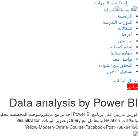
إستكشف الدورات
الرئيسية
الدورات التدريبية
المقالات
أعرفنا
من نحن
إنضم كمحاضر
حماده بساط
تواصل معنا
التحقق من الشهادة
تسجيل / دخول
تحليل البيانات
ساخن
Data analysis by Power BI
والعلاقات Relation والتعامل مع Queryوتصوير البيانات Visualization