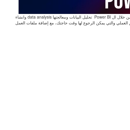
كورس تدريبي على برنامج Power BI احد برامج مايكروسوفت المخصصة لتحليل وتصوير البيانات وعمل لوحات تحكم تفاعلية ومشاركتها مع الاخرين، تستطيع من خلال ال Power BI تحليل البيانات ومعالجتها data analysis وانشاء
لتي تجمع بين النظرية والتطبيق العملي والتي يمكن الرجوع لها وقت حاجتك، مع إضافة ملفات العمل