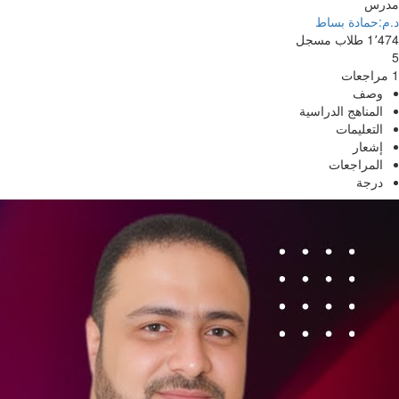
مدرس
د.م:حمادة بساط
1٬474
طلاب
مسجل
5
1 مراجعات
وصف
المناهج الدراسية
التعليمات
إشعار
المراجعات
درجة