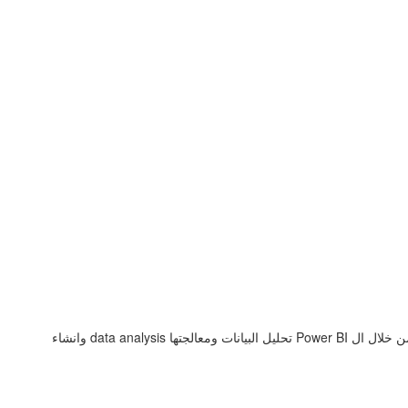
كورس تدريبي على برنامج Power BI احد برامج مايكروسوفت المخصصة لتحليل وتصوير البيانات وعمل لوحات تحكم تفاعلية ومشاركتها مع الاخرين، تستطيع من خلال ال Power BI تحليل البيانات ومعالجتها data analysis وانشاء