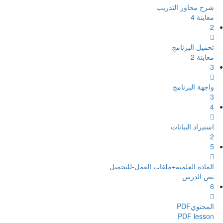
شرح محاور التدريب
معاينة
4
2
تحميل البرنامج
معاينة
2
3
واجهة البرنامج
3
4
استيراد البيانات
2
5
المادة العلمية+ملفات العمل-للتحميل
نص الدرس
6
المحتويPDF
PDF lesson