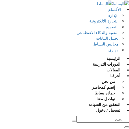
خطي
لى
الأقسام
لمحتوى
الإدارة
التجارة الالكترونية
التصميم
التقنية والذكاء الاصطناعي
تحليل البيانات
مجالس البساط
مهاري
الرئيسية
الدورات التدريبية
المقالات
أعرفنا
من نحن
إنضم كمحاضر
حماده بساط
تواصل معنا
التحقق من الشهادة
تسجيل / دخول