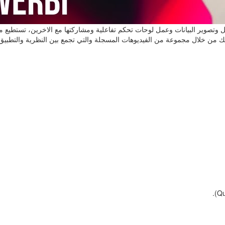
Relatio والتعامل مع Queryوتصوير البيانات Visualization نقدم ذلك من خلال مجموعة من الفيديوهات المسجلة وا