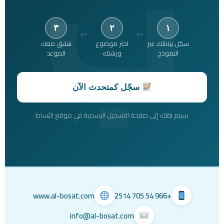
←
←
٣
٢
١
سجّل بياناتك عبر
اختر موضوع
ننسّق معك
النموذج
ورشتك
الموعد
سجّل كمتحدث الآن
سيتم نقلك إلى صفحة التسجيل الرسمية في موقع البُساط
www.al-bosat.com
+966 54 705 2514
info@al-bosat.com