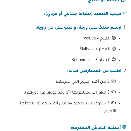
في جلسة كوتشنج؟
✅
كيفية التنفيذ (نشاط جماعي أو فردي)
:
ارسم مثلث على ورقة، واكتب على كل زاوية
:
🟢 القيم – Values
🟡 المهارات – Skills
🔵 السلوك – Behaviors
اطلب من المشاركين كتابة
:
✍️ 3 من أهم القيم التي تحركهم.
✍️ 3 مهارات يمتلكونها (أو يحتاجونها في دورهم).
✍️ 3 سلوكيات يلاحظونها على أنفسهم أو يلاحظها
الآخرون.
💬
أسئلة النقاش المقترحة
: