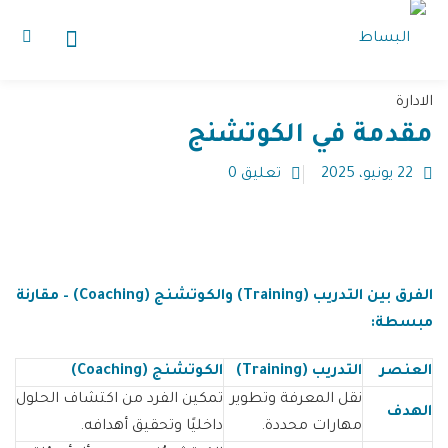
تسجيل الدخول
الادارة
الرئيسية
مقدمة في الكوتشنج
الدورات التدريبية
22 يونيو، 2025
تعليق 0
المقالات
أعرفنا
من نحن
فقدت كلمة المرور الخاصة بك؟
تذكرنى
الفرق بين التدريب
(Training)
والكوتشنج
(Coaching) –
مقارنة
مبسطة
:
إنضم كمحاضر
حماده بساط
العنصر
التدريب
(Training)
الكوتشنج
(Coaching)
نقل المعرفة وتطوير
تمكين الفرد من اكتشاف الحلول
الهدف
اشتراك
تواصل معنا
مهارات محددة.
داخليًا وتحقيق أهدافه.
هل لديك بالفعل حساب؟
تسجيل الدخول