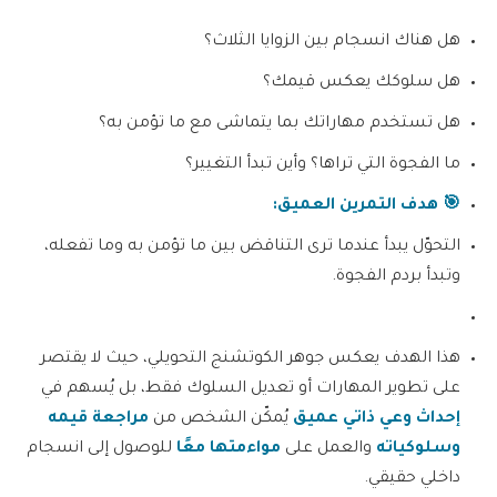
هل هناك انسجام بين الزوايا الثلاث؟
هل سلوكك يعكس قيمك؟
هل تستخدم مهاراتك بما يتماشى مع ما تؤمن به؟
ما الفجوة التي تراها؟ وأين تبدأ التغيير؟
🎯
هدف التمرين العميق
:
التحوّل يبدأ عندما ترى التناقض بين ما تؤمن به وما تفعله،
وتبدأ بردم الفجوة.
هذا الهدف يعكس جوهر الكوتشنج التحويلي، حيث لا يقتصر
على تطوير المهارات أو تعديل السلوك فقط، بل يُسهم في
إحداث وعي ذاتي عميق
يُمكّن الشخص من
مراجعة قيمه
وسلوكياته
والعمل على
مواءمتها معًا
للوصول إلى انسجام
داخلي حقيقي.