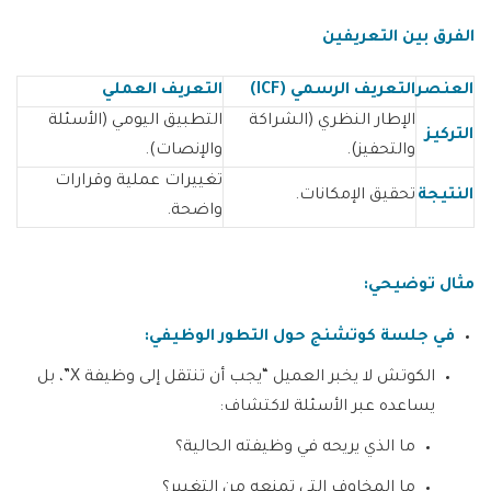
الفرق بين التعريفين
العنصر
التعريف الرسمي
(ICF)
التعريف العملي
الإطار النظري (الشراكة
التطبيق اليومي (الأسئلة
التركيز
والتحفيز).
والإنصات).
تغييرات عملية وقرارات
النتيجة
تحقيق الإمكانات.
واضحة.
مثال توضيحي
:
في جلسة كوتشنج حول التطور الوظيفي
:
الكوتش لا يخبر العميل “يجب أن تنتقل إلى وظيفة X”، بل
يساعده عبر الأسئلة لاكتشاف:
ما الذي يريحه في وظيفته الحالية؟
ما المخاوف التي تمنعه من التغيير؟