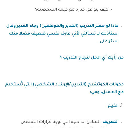
كيف يتوافق خياره مع قيمه الشخصية؟
ماذا لو حضر التدريب (المدير والموظفين) وجاء المدير وقال
استأذنك لا تسألني لأني عارف نفسي ضعيف فضلا منك
استر على
من رأيك أي الحل لنجاح التدريب ؟
مكونات الكوتشنج (التدريب/الإرشاد الشخصي) التي تُستخدم
مع العميل، وهي
:
القيم
التعريف
: المبادئ الداخلية التي توجه قرارات الشخص