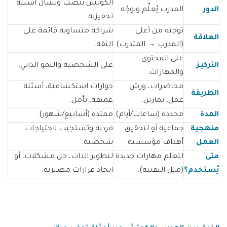
الكوتش يُنصت ويسأل أسئلة
التحقق من الشهادة
الدور
المدرب يُعلِّم ويوجّه.
تحفيزية.
تسجيل / دخول
توجيه من أعلى
شراكة متساوية قائمة على
العلاقة
(المدرب → المتدرب).
الثقة.
على المحتوى
التركيز
على الشخصية والنمو الذاتي.
والمهارات.
محاضرات، ورش
حوارات استكشافية، أسئلة
الطريقة
عمل، تمارين.
عميقة، تأمل.
المدة
محددة (ساعات/أيام).
ممتدة (أسابيع/شهور).
منهجية
جماعية أو لتحقيق
فردية وتستجيب لاحتياجات
العمل
أهداف مؤسسية.
شخصية.
متى
لتعلم مهارات جديدة
لتطوير الذات، حل مشكلات، أو
يُستخدم؟
(مثل التقنية).
اتخاذ قرارات مصيرية.