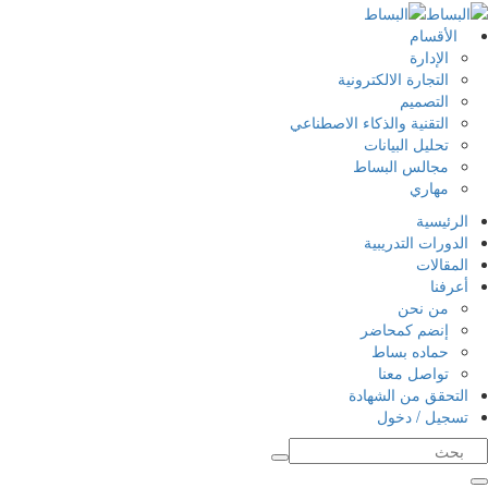
خطي
لى
الأقسام
لمحتوى
الإدارة
التجارة الالكترونية
التصميم
التقنية والذكاء الاصطناعي
تحليل البيانات
مجالس البساط
مهاري
الرئيسية
الدورات التدريبية
المقالات
أعرفنا
من نحن
إنضم كمحاضر
حماده بساط
تواصل معنا
التحقق من الشهادة
تسجيل / دخول