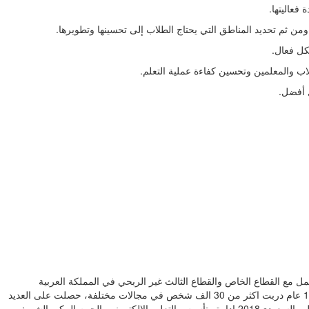
ل أفضل.
ل مع القطاع الخاص والقطاع الثالث غير الربحي في المملكة العربية
السعودية، مصر، ودول مجلس التعاون الخليجيحصلت على العديد من المؤهلات العلمية والدبلومات والشهادات المحلية والدولية ، عملت بمجال التدريب بخبرة 15 عام دربت اكثر من 30 الف شخص في مجالات مختلفة، حصلت على العديد
من الاعتمادات المحلية والدولية في التدريب . وشغلت الدرجات الوظيفية المختلفة. ،، افتخر ببعض الإنجازات العملية ومنها: إدارة التحول الرقمي في وزارة التعليم السعودي2018 إدارة وتأسيس التعليم الالكتروني بالحرم المكي الشريف