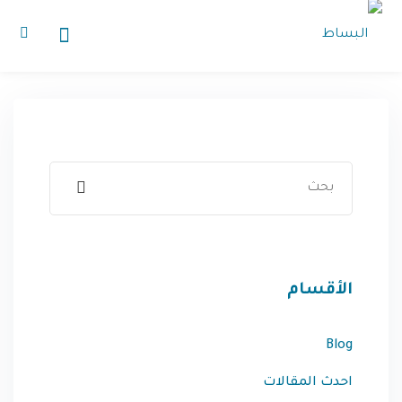
تسجيل الدخول
الرئيسية
الدورات التدريبية
المقالات
أعرفنا
من نحن
فقدت كلمة المرور الخاصة بك؟
تذكرنى
الأقسام
إنضم كمحاضر
حماده بساط
Blog
اشتراك
تواصل معنا
احدث المقالات
هل لديك بالفعل حساب؟
تسجيل الدخول